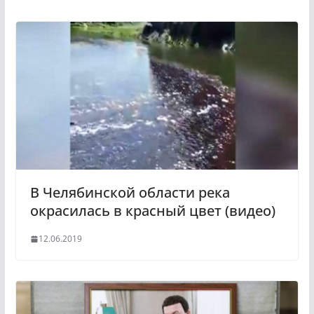
k
g
l
r
a
a
s
m
s
n
i
k
i
В Челябинской области река
окрасилась в красный цвет (видео)
12.06.2019