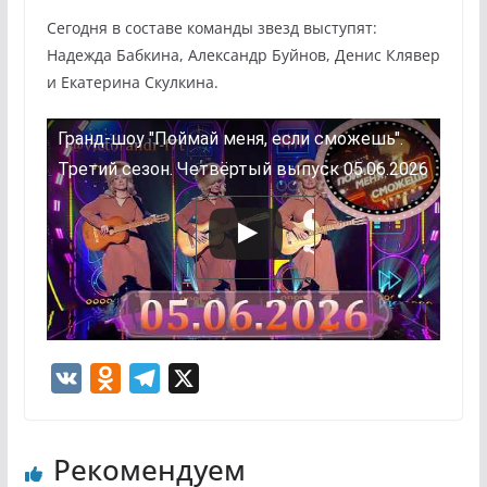
Сегодня в составе команды звезд выступят:
Надежда Бабкина, Александр Буйнов, Денис Клявер
и Екатерина Скулкина.
Гранд-шоу "Поймай меня, если сможешь".
Третий сезон. Четвёртый выпуск 05.06.2026
V
O
T
X
K
d
e
n
l
Рекомендуем
o
e