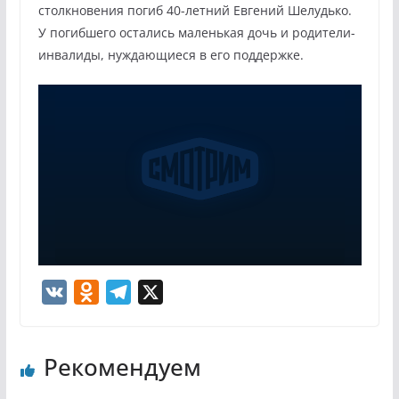
столкновения погиб 40-летний Евгений Шелудько.
У погибшего остались маленькая дочь и родители-
инвалиды, нуждающиеся в его поддержке.
V
O
T
X
K
d
e
n
l
Рекомендуем
o
e
k
g