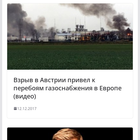
l
r
a
a
s
m
s
n
i
k
i
Взрыв в Австрии привел к
перебоям газоснабжения в Европе
(видео)
12.12.2017