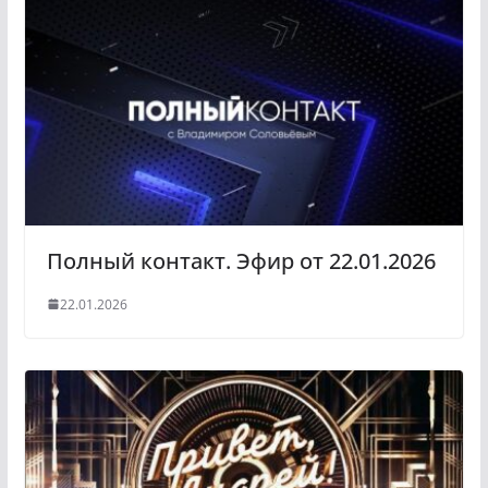
l
r
a
a
s
m
s
n
i
k
i
Полный контакт. Эфир от 22.01.2026
22.01.2026