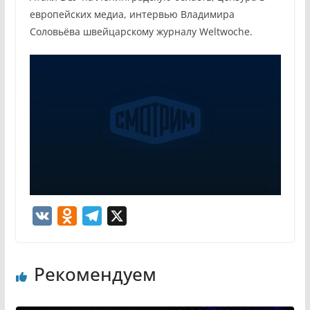
европейских медиа, интервью Владимира
Соловьёва швейцарскому журналу Weltwoche.
V
O
T
X
K
d
e
n
l
Рекомендуем
o
e
k
g