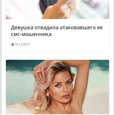
i
k
i
Девушка отвадила атаковавшего ее
смс-мошенника
19.12.2017