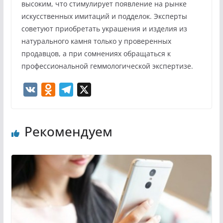
высоким, что стимулирует появление на рынке
искусственных имитаций и подделок. Эксперты
советуют приобретать украшения и изделия из
натурального камня только у проверенных
продавцов, а при сомнениях обращаться к
профессиональной геммологической экспертизе.
V
O
T
X
K
d
e
n
l
Рекомендуем
o
e
k
g
l
r
a
a
s
m
s
n