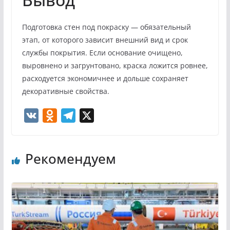
Подготовка стен под покраску — обязательный
этап, от которого зависит внешний вид и срок
службы покрытия. Если основание очищено,
выровнено и загрунтовано, краска ложится ровнее,
расходуется экономичнее и дольше сохраняет
декоративные свойства.
V
O
T
X
K
d
e
n
l
Рекомендуем
o
e
k
g
l
r
a
a
s
m