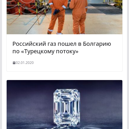
s
n
i
k
i
Российский газ пошел в Болгарию
по «Турецкому потоку»
02.01.2020