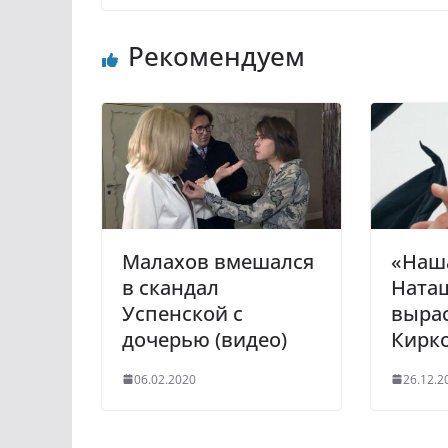
K
d
e
n
l
Рекомендуем
o
e
k
g
l
r
a
a
s
m
s
n
i
Малахов вмешался
«Наш
k
в скандал
Наташ
i
Успенской с
вырас
дочерью (видео)
Кирко
06.02.2020
26.12.2