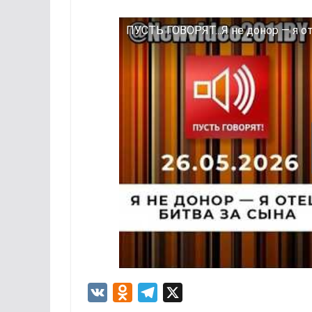
ПУСТЬ ГОВОРЯТ...Я не донор — я от
V
O
T
X