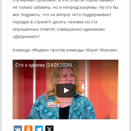
не только забавны, но и непредсказуемы. Ну кто бы
мог подумать, что на вопрос «Кто поддерживает
порядок в стране?» десять человек из ста
опрошенных ответят совершенно одинаково:
«Дворники!»?
Команда «Фиджи» против команды «Берег Маклая».
Сто к одному (24.05.2026)
V
O
T
X