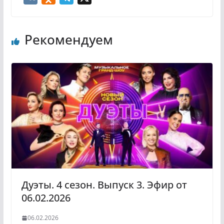
K
d
e
n
l
Рекомендуем
o
e
k
g
l
r
a
a
s
m
s
n
i
k
i
Дуэты. 4 сезон. Выпуск 3. Эфир от
06.02.2026
06.02.2026