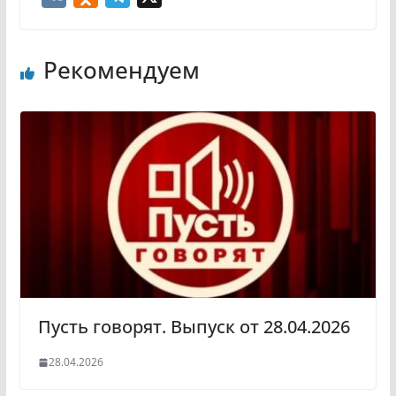
K
d
e
n
l
Рекомендуем
o
e
k
g
l
r
a
a
s
m
s
n
i
k
i
Пусть говорят. Выпуск от 28.04.2026
28.04.2026