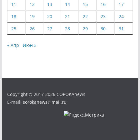
11
12
13
14
15
16
17
18
19
20
21
22
23
24
25
26
27
28
29
30
31
« Апр
Июн »
Copyright © 2017-2026 COPOKAnews
E-mail:
sorokanews@mail.ru