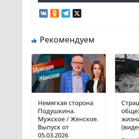
V
O
T
X
K
d
e
n
l
Рекомендуем
o
e
k
g
l
r
a
a
s
m
s
n
i
Немягкая сторона
Стра
k
Подушкина.
обще
i
Мужское / Женское.
жизни
Выпуск от
(виде
05.03.2026