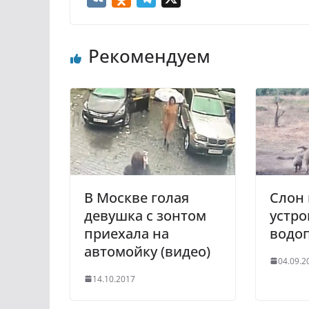
K
d
e
n
l
Рекомендуем
o
e
k
g
l
r
a
a
s
m
s
n
i
В Москве голая
Слон 
k
девушка с зонтом
устро
i
приехала на
водоп
автомойку (видео)
04.09.2
14.10.2017