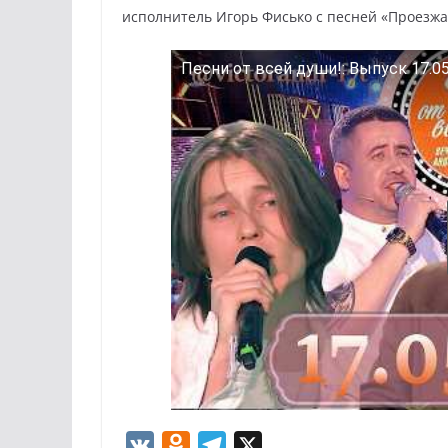
исполнитель Игорь Фисько с песней «Проезжа
Песни от всей души!: Выпуск 17.05
V
O
T
X