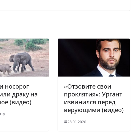
и носорог
«Отзовите свои
или драку на
проклятия»: Ургант
ое (видео)
извинился перед
верующими (видео)
019
28.01.2020