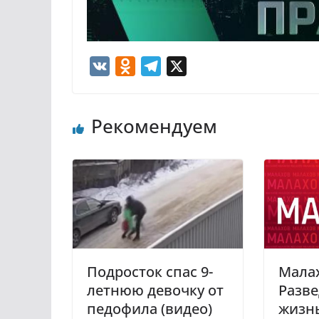
V
O
T
X
K
d
e
n
l
Рекомендуем
o
e
k
g
l
r
a
a
s
m
s
n
i
Подросток спас 9-
Мала
k
летнюю девочку от
Разве
i
педофила (видео)
жизнь