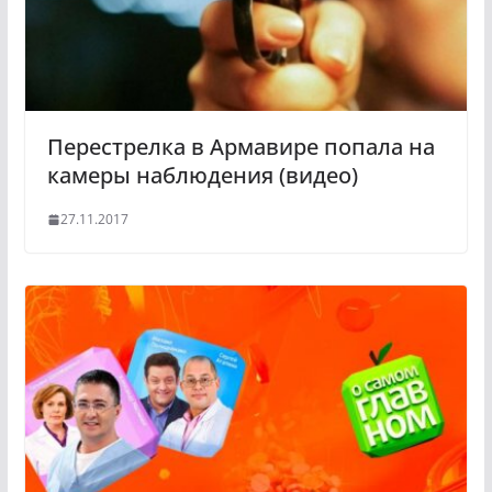
n
i
k
i
Перестрелка в Армавире попала на
камеры наблюдения (видео)
27.11.2017