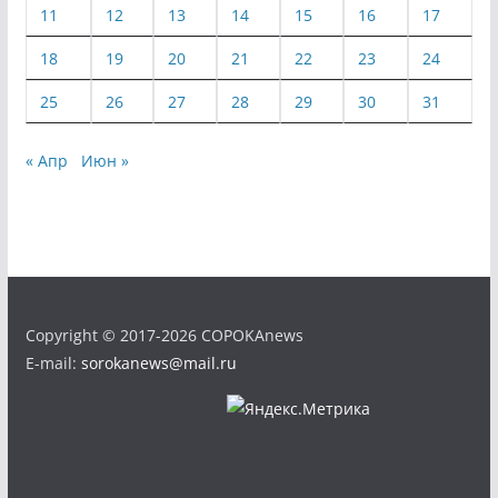
11
12
13
14
15
16
17
18
19
20
21
22
23
24
25
26
27
28
29
30
31
« Апр
Июн »
Copyright © 2017-2026 COPOKAnews
E-mail:
sorokanews@mail.ru