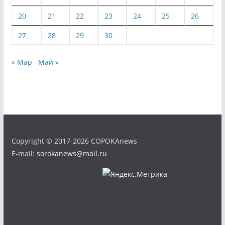
20
21
22
23
24
25
26
27
28
29
30
« Мар
Май »
Copyright © 2017-2026 COPOKAnews
E-mail:
sorokanews@mail.ru