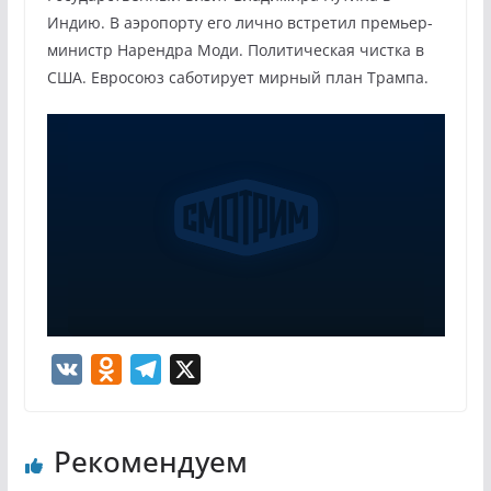
Индию. В аэропорту его лично встретил премьер-
министр Нарендра Моди. Политическая чистка в
США. Евросоюз саботирует мирный план Трампа.
V
O
T
X
K
d
e
n
l
Рекомендуем
o
e