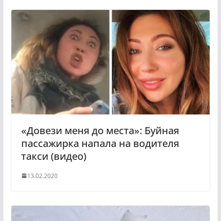
k
g
l
r
a
a
s
m
s
n
i
k
i
«Довези меня до места»: Буйная
пассажирка напала на водителя
такси (видео)
13.02.2020