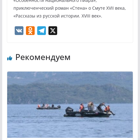
«Особенности национального пиара»,
приключенческий роман «Стена» о Смуте XVII века,
«Рассказы из русской истории. XVIII век».
V
O
T
X
K
d
e
n
l
Рекомендуем
o
e
k
g
l
r
a
a
s
m
s
n
i
k
i