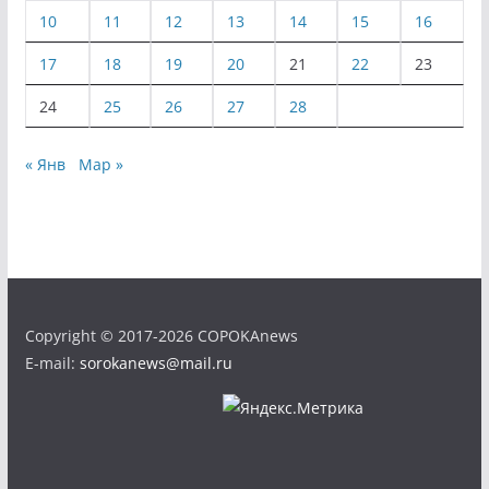
10
11
12
13
14
15
16
17
18
19
20
21
22
23
24
25
26
27
28
« Янв
Мар »
Copyright © 2017-2026 COPOKAnews
E-mail:
sorokanews@mail.ru