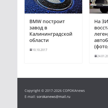
s
n
i
BMW построит
На З
k
завод в
восс
i
Калининградской
леге
области
автоб
(фото
10.10.2017
24.01.2
Copyright © 2017-2026 COPOKAnews
E-mail:
sorokanews@mail.ru