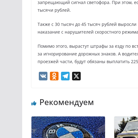
запрещающий сигнал светофора. При этом, ес
тысячи рублей.
Также с 30 тысяч до 45 тысяч рублей выросл
наказание с нарушителей скоростного режима 
Помимо этого, вырастут штрафы за езду по вс
за игнорирование дорожных знаков. А водит
проезжей части, будут обязаны выплатить 225
V
O
T
X
K
d
e
n
l
Рекомендуем
o
e
k
g
l
r
a
a
s
m