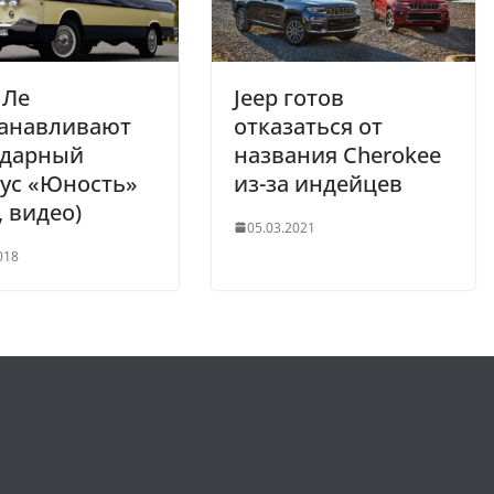
ИЛе
Jeep готов
танавливают
отказаться от
ндарный
названия Cherokee
ус «Юность»
из-за индейцев
, видео)
05.03.2021
018