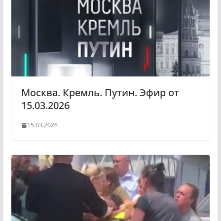
s
m
s
n
i
k
i
Москва. Кремль. Путин. Эфир от
15.03.2026
15.03.2026