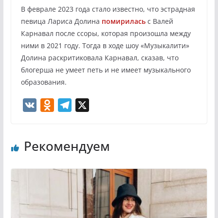
В феврале 2023 года стало известно, что эстрадная
певица Лариса Долина
помирилась
с Валей
Карнавал после ссоры, которая произошла между
ними в 2021 году. Тогда в ходе шоу «Музыкалити»
Долина раскритиковала Карнавал, сказав, что
блогерша не умеет петь и не имеет музыкального
образования.
V
O
T
X
K
d
e
n
l
Рекомендуем
o
e
k
g
l
r
a
a
s
m
s