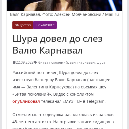
Валя Карнавал. Фото: Алексей Молчановский / Mail.ru
ОБЩЕСТВО
ШОУ-БИЗНЕС
Шура довел до слез
Валю Карнавал
22.09.2023
битва поколений
,
валя карнавал
,
шура
Российский поп-певец Шура довел до слез
известную блогершу Валю Карнавал (настоящее
имя — Валентина Карнаухова) на съемках шоу
«Битва поколений». Видео с конфликтом
опубликовал
телеканал «МУЗ-ТВ» в Telegram.
Отмечается, что девушка расплакалась из-за слов
48-летнего артиста. На отрывке записи сидящая в
жюри Карнаухова призналась, что ее задело