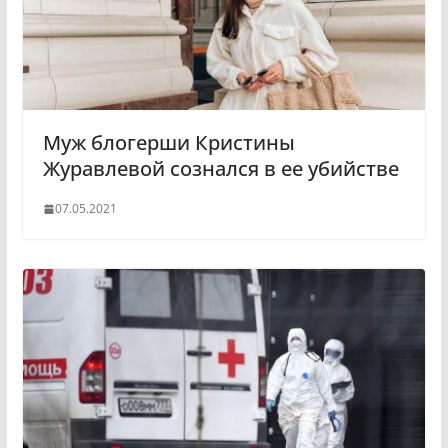
n
i
k
i
Муж блогерши Кристины
Журавлевой сознался в ее убийстве
07.05.2021