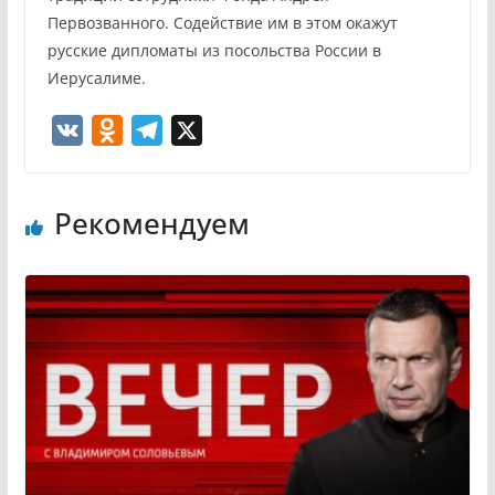
Первозванного. Содействие им в этом окажут
русские дипломаты из посольства России в
Иерусалиме.
V
O
T
X
K
d
e
n
l
Рекомендуем
o
e
k
g
l
r
a
a
s
m
s
n
i
k