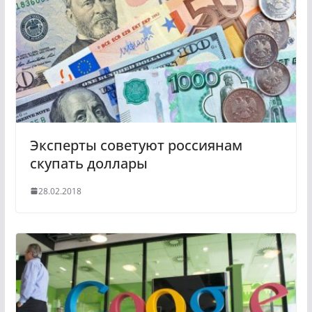
a
a
s
m
s
n
i
k
i
Эксперты советуют россиянам
скупать доллары
28.02.2018