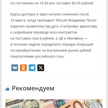
по состоянию на 18.50 мск составил 85,59 рублей.
Курсы доллара и евро начали снижение после
23 марта, когда президент России Владимир Путин
поручил правительству дать «Газпрому» директиву
о скорейшем переводе всех контрактов
на поставки газа в рублях, а ЦБ и Минфину —
в течение недели определить порядок операций
по приобретению на внутреннем рынке рублей
покупателями российского газа.
V
O
T
X
K
d
e
n
l
Рекомендуем
o
e
k
g
l
r