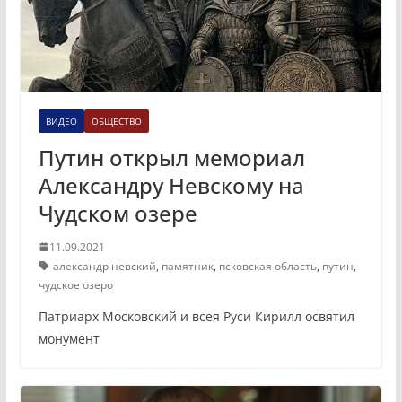
ВИДЕО
ОБЩЕСТВО
Путин открыл мемориал
Александру Невскому на
Чудском озере
11.09.2021
александр невский
,
памятник
,
псковская область
,
путин
,
чудское озеро
Патриарх Московский и всея Руси Кирилл освятил
монумент