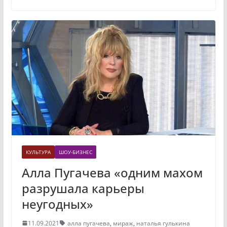
КУЛЬТУРА
ШОУ-БИЗНЕС
Алла Пугачева «одним махом
разрушала карьеры
неугодных»
11.09.2021
алла пугачева
,
мираж
,
наталья гулькина