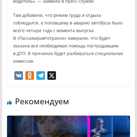
водитель», — заявили в пресс-службе.
Там добавили, что режим труда и отдыха
соблюдался, а попавшему в аварию автобусы было
всего четыре года с момента выпуска.
В «Пассажиравтотрансе» заверили, что будет
оказана вся необходимая помощь пострадавшим
в ДТП. В причинах будет разбираться специальная
комиссия.
V
O
T
X
K
d
e
n
l
Рекомендуем
o
e
k
g
l
r
a
a
s
m