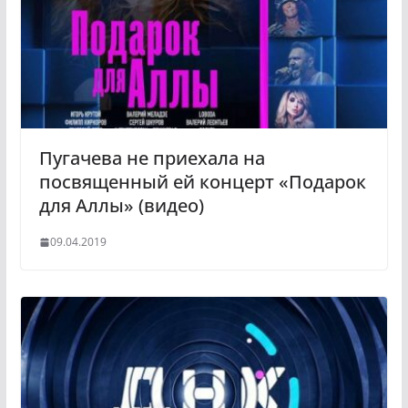
s
n
i
k
i
Пугачева не приехала на
посвященный ей концерт «Подарок
для Аллы» (видео)
09.04.2019