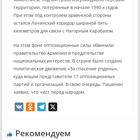
территории, потерянные в начале 1990-х годов.
При этом под контролем армянской стороны
остался Лачинский коридор шириной пять
километров для связи с Нагорным Карабахом.
На этом фоне оппозиционные силы обвинили
правительство Армении в предательстве
национальных интересов. В стране было создано
политическое движение «За спасение родины»,
куда вошли представители 17 оппозиционных
партий и организаций. В свою очередь, Пашинян
заявил, что чист перед народом.
V
O
T
X
K
d
e
n
l
Рекомендуем
o
e