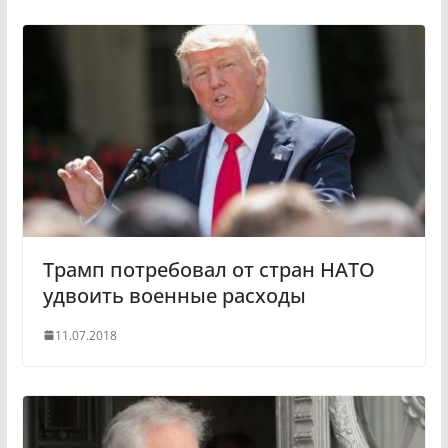
k
g
l
r
a
a
s
m
s
n
i
k
i
Трамп потребовал от стран НАТО
удвоить военные расходы
11.07.2018