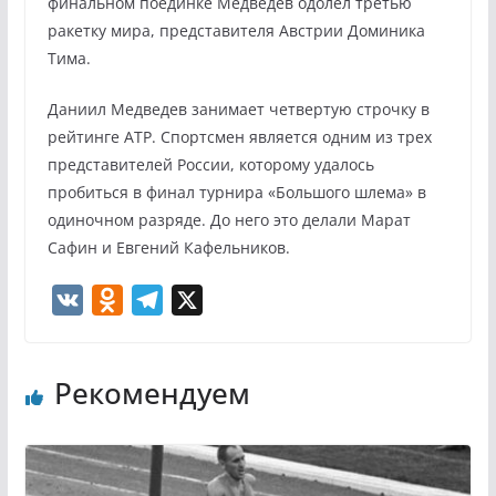
финальном поединке Медведев одолел третью
ракетку мира, представителя Австрии Доминика
Тима.
Даниил Медведев занимает четвертую строчку в
рейтинге ATP. Спортсмен является одним из трех
представителей России, которому удалось
пробиться в финал турнира «Большого шлема» в
одиночном разряде. До него это делали Марат
Сафин и Евгений Кафельников.
V
O
T
X
K
d
e
n
l
Рекомендуем
o
e
k
g
l
r
a
a