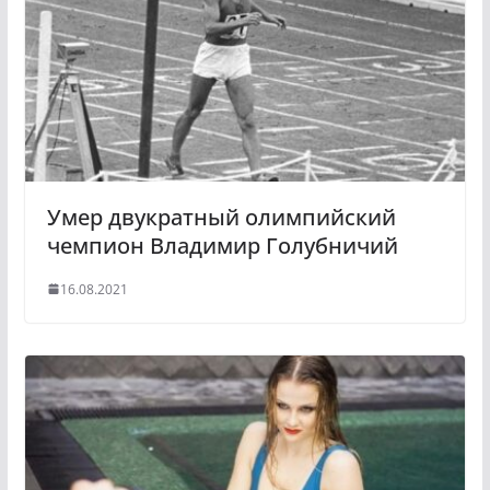
s
m
s
n
i
k
i
Умер двукратный олимпийский
чемпион Владимир Голубничий
16.08.2021