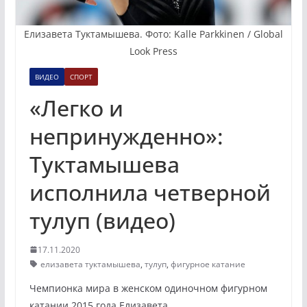
Елизавета Туктамышева. Фото: Kalle Parkkinen / Global
Look Press
ВИДЕО
СПОРТ
«Легко и
непринужденно»:
Туктамышева
исполнила четверной
тулуп (видео)
17.11.2020
елизавета туктамышева
,
тулуп
,
фигурное катание
Чемпионка мира в женском одиночном фигурном
катании 2015 года Елизавета