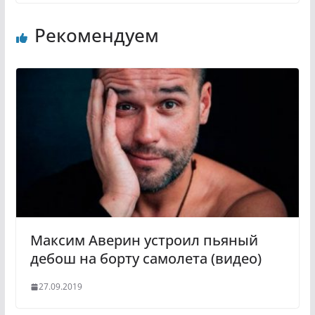
n
l
Рекомендуем
o
e
k
g
l
r
a
a
s
m
s
n
i
k
i
Максим Аверин устроил пьяный
дебош на борту самолета (видео)
27.09.2019