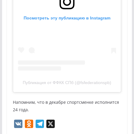
Посмотреть эту публикацию в Instagram
Публикация от ФФКК СПб (@fsfederationspb)
Напомним, что в декабре спортсменке исполнится
24 года.
V
O
T
X
K
d
e