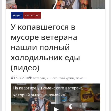
ВИДЕО
ОБЩЕСТВО
У копавшегося в
мусоре ветерана
нашли полный
холодильник еды
(видео)
17.07.2020
ветеран
,
иннокентий кузин
,
тюмень
На квартире у тюменского ветерана,
который рылся на помойке