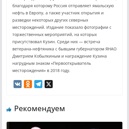
благодаря которому Россия отправляет ямальскую
нефть в Европу, а также участник открытия и
разведки некоторых других северных
месторождений. Издание показало фотографии с
торжественных мероприятий, на которых
присутствовал Кузин. Среди них — встреча
ветерана-нефтяника с бывшим губернатором ЯНАО
Дмитрием Кобылкиным и награждение Кузина
нагрудным знаком «Первооткрыватель
месторождения» в 2018 году.
V
O
T
X
K
d
e
n
l
Рекомендуем
o
e
k
g
l
r