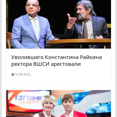
a
a
s
m
s
n
i
k
i
Уволившего Константина Райкина
ректора ВШСИ арестовали
16.04.2022