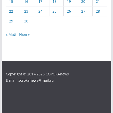
15
16
17
18
19
20
21
22
23
24
25
26
27
28
29
30
« Май
Июл »
Copyright © 2017-2026 COPOKAnews
E-mail:
sorokanews@mail.ru