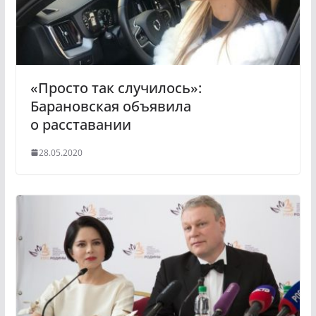
n
i
k
i
«Просто так случилось»:
Барановская объявила
о расставании
28.05.2020