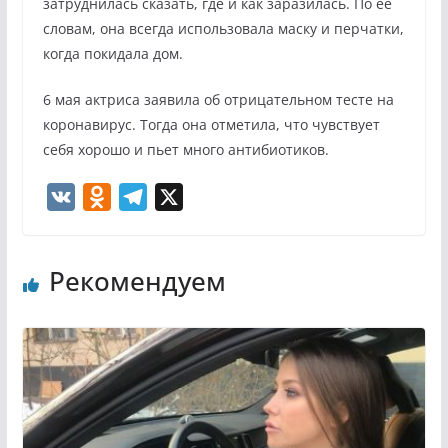
затруднилась сказать, где и как заразилась. По ее
словам, она всегда использовала маску и перчатки,
когда покидала дом.
6 мая актриса заявила об отрицательном тесте на
коронавирус. Тогда она отметила, что чувствует
себя хорошо и пьет много антибиотиков.
V
O
T
X
K
d
e
n
l
Рекомендуем
o
e
k
g
l
r
a
a
s
m
s