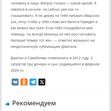
человеку в лицо. Вопрос только — какой ценой. Я
смеялся в начале, но сейчас уже как-то
страшновато. Я не держу на тебя никаких обид или
зла, хочу чтобы у тебя снова все было в порядке и
как можно быстрее! Если тебе понадобится моя
помощь, ты всегда можешь на нее рассчитывать.
Напиши! Номер тот же», — отметил музыкант на
неоднозначную публикацию Джигана.
Джиган и Самойлова поженились в 2012 году. У
супругов три дочери и сын, родившийся в феврале
2020-го.
V
O
T
X
K
d
e
n
l
Рекомендуем
o
e
k
g