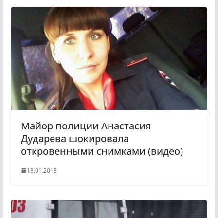
l
r
a
a
s
m
s
n
i
k
i
Майор полиции Анастасия
Дударева шокировала
откровенными снимками (видео)
13.01.2018