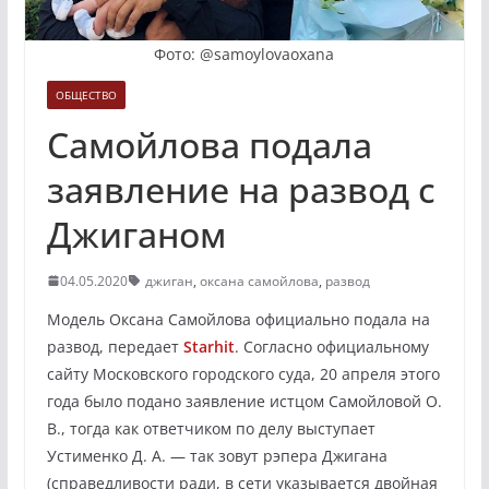
Фото: @samoylovaoxana
ОБЩЕСТВО
Самойлова подала
заявление на развод с
Джиганом
04.05.2020
джиган
,
оксана самойлова
,
развод
Модель Оксана Самойлова официально подала на
развод, передает
Starhit
. Согласно официальному
сайту Московского городского суда, 20 апреля этого
года было подано заявление истцом Самойловой О.
В., тогда как ответчиком по делу выступает
Устименко Д. А. — так зовут рэпера Джигана
(справедливости ради, в сети указывается двойная