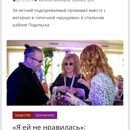
20.12.2019
евгений манюров
,
лубянка
,
фсб
39-летний подозреваемый проживал вместе с
матерью в типичной «хрущевке» в спальном
районе Подольска
ОБЩЕСТВО
ШОУ-БИЗНЕС
«Я ей не нравилась»: