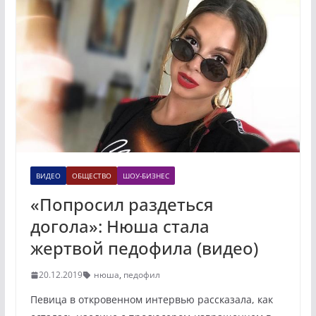
ВИДЕО
ОБЩЕСТВО
ШОУ-БИЗНЕС
«Попросил раздеться
догола»: Нюша стала
жертвой педофила (видео)
20.12.2019
нюша
,
педофил
Певица в откровенном интервью рассказала, как