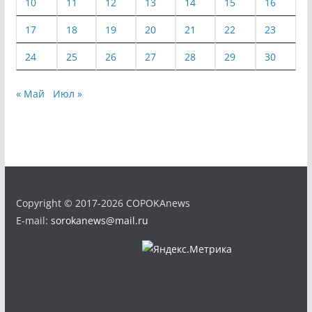
10
11
12
13
14
15
16
17
18
19
20
21
22
23
24
25
26
27
28
29
30
« Май
Июл »
Copyright © 2017-2026 COPOKAnews
E-mail:
sorokanews@mail.ru