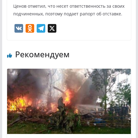
Ценов отметил, что несет ответственность за своих
подчиненных, поэтому подает рапорт об отставке.
V
O
T
X
K
d
e
n
l
Рекомендуем
o
e
k
g
l
r
a
a
s
m
s
n
i
k
i