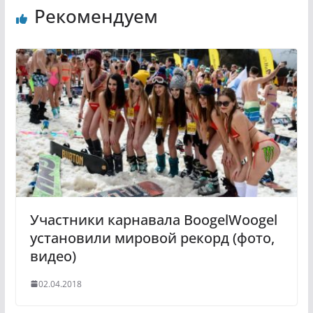
Рекомендуем
o
e
k
g
l
r
a
a
s
m
s
n
i
k
i
Участники карнавала BoogelWoogel
установили мировой рекорд (фото,
видео)
02.04.2018