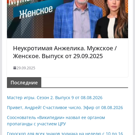
Неукротимая Анжелика. Мужское /
Женское. Выпуск от 29.09.2025
29.09.2025
Последние
Мастер игры. Сезон 2. Выпуск 9 от 08.08.2026
Привет, Андрей! Счастливое число. Эфир от 08.08.2026
Сооснователь «Википедии» назвал ее органом
пропаганды с участием ЦРУ
Гороскоп для всех знаков зодиака на неделю с 10 по 16