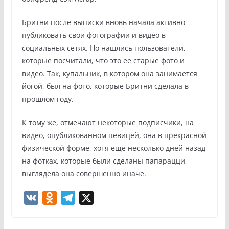
Бритни после выписки вновь начала активно
публиковать свои фотографии и видео в
социальных сетях. Но нашлись пользователи,
которые посчитали, что это ее старые фото и
видео. Так, купальник, в котором она занимается
йогой, был на фото, которые Бритни сделала в
прошлом году.
К тому же, отмечают некоторые подписчики, на
видео, опубликованном певицей, она в прекрасной
физической форме, хотя еще несколько дней назад
на фотках, которые были сделаны папарацци,
выглядела она совершенно иначе.
V
O
T
X
K
d
e
n
l