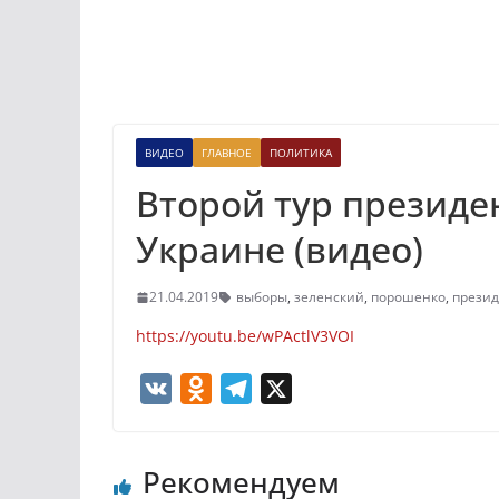
ВИДЕО
ГЛАВНОЕ
ПОЛИТИКА
Второй тур президе
Украине (видео)
21.04.2019
выборы
,
зеленский
,
порошенко
,
презид
https://youtu.be/wPActlV3VOI
V
O
T
X
K
d
e
n
l
Рекомендуем
o
e