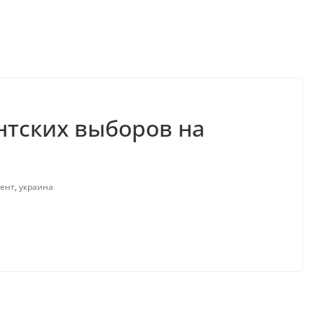
нтских выборов на
ент
,
украина