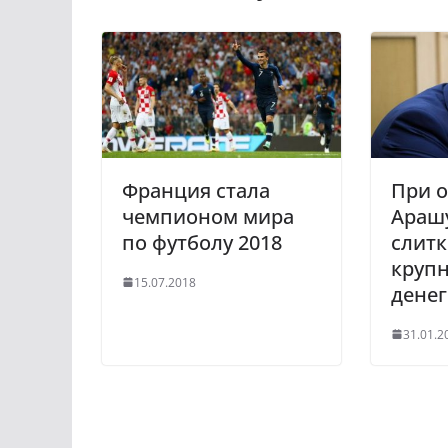
k
g
l
r
a
a
s
m
s
n
i
Франция стала
При о
k
чемпионом мира
Араш
i
по футболу 2018
слитк
круп
15.07.2018
денег
31.01.2