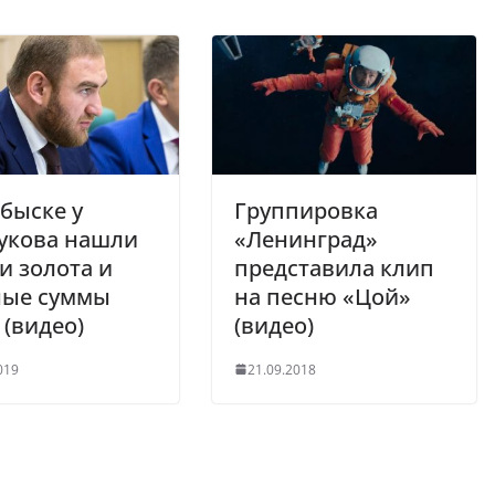
быске у
Группировка
укова нашли
«Ленинград»
и золота и
представила клип
ные суммы
на песню «Цой»
 (видео)
(видео)
019
21.09.2018