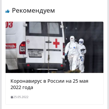
n
l
Рекомендуем
o
e
k
g
l
r
a
a
s
m
s
n
i
k
i
Коронавирус в России на 25 мая
2022 года
25.05.2022