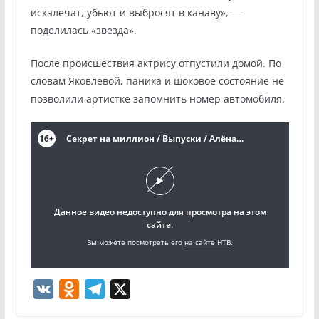
искалечат, убьют и выбросят в канаву», —
поделилась «звезда».
После происшествия актрису отпустили домой. По
словам Яковлевой, паника и шоковое состояние не
позволили артистке запомнить номер автомобиля.
V
O
T
X
K
d
e