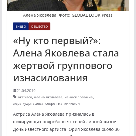
Алена Яковлева. Фото: GLOBAL LOOK Press
ВИДЕО
ОБЩЕСТВО
«Ну кто первый?»:
Алена Яковлева стала
жертвой группового
изнасилования
21.04.2019
актриса
,
алена яковлева
,
изнасилование
,
лера кудрявцева
,
секрет на миллион
Актриса Алёна Яковлева призналась в
шокирующих подробностях своей личной жизни.
Дочь известного артиста Юрия Яковлева около 30