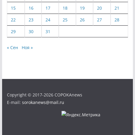
15
16
17
18
19
20
21
22
23
24
25
26
27
28
29
30
31
« Сен
Ноя »
Copyright © 2017-2026 COPOKAnews
E-mail:
sorokanews@mail.ru