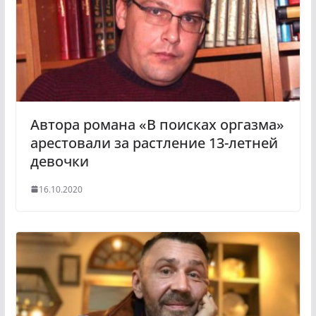
s
n
i
k
i
Автора романа «В поисках оргазма»
арестовали за растление 13-летней
девочки
16.10.2020