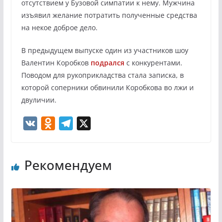
отсутствием у Бузовой симпатии к нему. Мужчина
изъявил желание потратить полученные средства
на некое доброе дело.
В предыдущем выпуске один из участников шоу
Валентин Коробков
подрался
с конкурентами.
Поводом для рукоприкладства стала записка, в
которой соперники обвинили Коробкова во лжи и
двуличии.
V
O
T
X
K
d
e
n
l
Рекомендуем
o
e
k
g
l
r
a
a
s
m