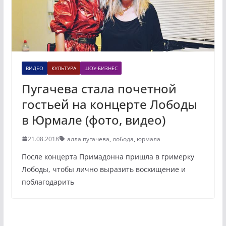
ВИДЕО
КУЛЬТУРА
ШОУ-БИЗНЕС
Пугачева стала почетной
гостьей на концерте Лободы
в Юрмале (фото, видео)
21.08.2018
алла пугачева
,
лобода
,
юрмала
После концерта Примадонна пришла в гримерку
Лободы, чтобы лично выразить восхищение и
поблагодарить