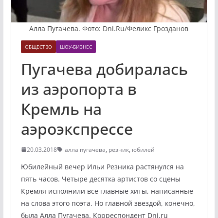
Алла Пугачева. Фото: Dni.Ru/Феликс Грозданов
ОБЩЕСТВО
ШОУ-БИЗНЕС
Пугачева добиралась
из аэропорта в
Кремль на
аэроэкспрессе
20.03.2018
алла пугачева
,
резник
,
юбилей
Юбилейный вечер Ильи Резника растянулся на
пять часов. Четыре десятка артистов со сцены
Кремля исполнили все главные хиты, написанные
на слова этого поэта. Но главной звездой, конечно,
была Алла Пугачева. Корреспондент Dni.ru