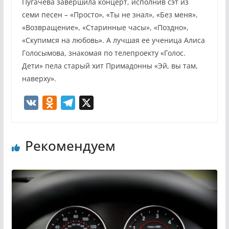
Пугачева завершила концерт, исполнив сэт из
семи песен – «Просто», «Ты не знал», «Без меня»,
«Возвращение», «Старинные часы», «Поздно»,
«Скупимся на любовь». А лучшая ее ученица Алиса
Голосымова, знакомая по телепроекту «Голос.
Дети» пела старый хит Примадонны «Эй, вы там,
наверху».
V
O
T
X
K
d
e
n
l
Рекомендуем
o
e
k
g
l
r
a
a
s
m
s