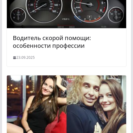
n
i
k
i
Водитель скорой помощи:
особенности профессии
23.09.2025