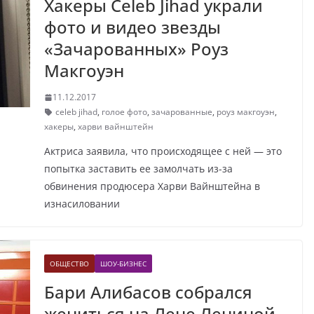
Хакеры Celeb Jihad украли
фото и видео звезды
«Зачарованных» Роуз
Макгоуэн
11.12.2017
celeb jihad
,
голое фото
,
зачарованные
,
роуз макгоуэн
,
хакеры
,
харви вайнштейн
Актриса заявила, что происходящее с ней — это
попытка заставить ее замолчать из-за
обвинения продюсера Харви Вайнштейна в
изнасиловании
ОБЩЕСТВО
ШОУ-БИЗНЕС
Бари Алибасов собрался
жениться на Лене Лениной