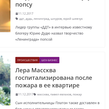
попсу
11.12.2017
ддт
,
дудь
,
ленинград
,
шнуров
,
юрий шевчук
Лидер группы «ДДТ» в интервью известному
блогеру Юрию Дудю назвал творчество
«Ленинграда» попсой
ПРОИСШЕСТВИЯ
ШОУ-БИЗНЕС
Лера Массква
госпитализирована после
пожара в ее квартире
11.12.2017
массква
,
павел евлахов
,
пожар
Сын исполнительницы Платон также доставлен в
больницу с отравлением угарным газом