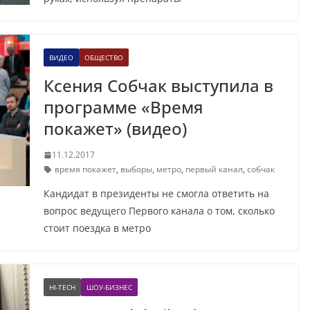
ВИДЕО
ОБЩЕСТВО
Ксения Собчак выступила в
программе «Время
покажет» (видео)
11.12.2017
время покажет
,
выборы
,
метро
,
первый канал
,
собчак
Кандидат в президенты не смогла ответить на
вопрос ведущего Первого канала о том, сколько
стоит поездка в метро
HI-TECH
ШОУ-БИЗНЕС