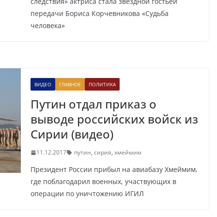
следствия» актриса стала звездной гостьей
передачи Бориса Корчевникова «Судьба
человека»
ВИДЕО
ГЛАВНОЕ
ПОЛИТИКА
Путин отдал приказ о
выводе российских войск из
Сирии (видео)
11.12.2017
путин
,
сирия
,
хмеймим
Президент России прибыл на авиабазу Хмеймим,
где поблагодарил военных, участвующих в
операции по уничтожению ИГИЛ