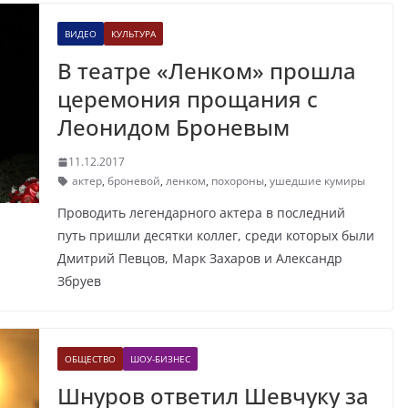
ВИДЕО
КУЛЬТУРА
В театре «Ленком» прошла
церемония прощания с
Леонидом Броневым
11.12.2017
актер
,
броневой
,
ленком
,
похороны
,
ушедшие кумиры
Проводить легендарного актера в последний
путь пришли десятки коллег, среди которых были
Дмитрий Певцов, Марк Захаров и Александр
Збруев
ОБЩЕСТВО
ШОУ-БИЗНЕС
Шнуров ответил Шевчуку за