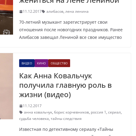
11.12.2017
алибасов
,
лена ленина
70-летний музыкант зарегистрирует свои
отношения после новогодних праздников. Ранее
Алибасов завещал Лениной все свое имущество
ВИДЕО
КИНО
ОБЩЕСТВО
Как Анна Ковальчук
получила главную роль в
жизни (видео)
11.12.2017
анна ковальчук
,
борис корчевников
,
россия 1
,
сериал
,
судьба человека
,
тайны следствия
Известная по детективному сериалу «Тайны