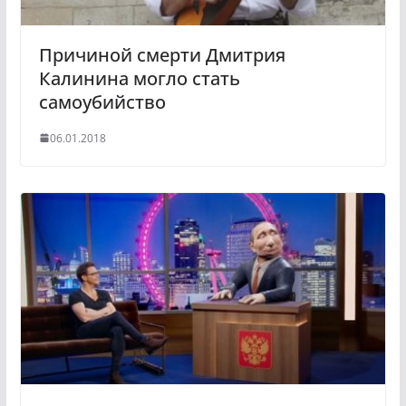
i
Причиной смерти Дмитрия
Калинина могло стать
самоубийство
06.01.2018