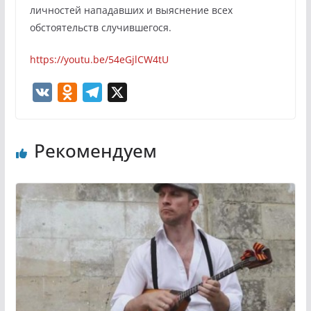
личностей нападавших и выяснение всех
обстоятельств случившегося.
https://youtu.be/54eGjlCW4tU
V
O
T
X
K
d
e
n
l
Рекомендуем
o
e
k
g
l
r
a
a
s
m
s
n
i
k