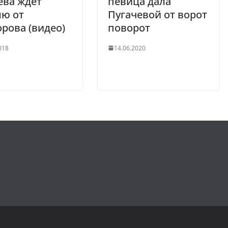
ева ждет
певица дала
ню от
Пугачевой от ворот
рова (видео)
поворот
018
14.06.2020