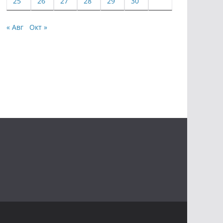
25
26
27
28
29
30
« Авг
Окт »