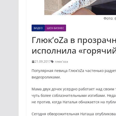
Фото: 
ВИДЕО
ШОУ-БИЗНЕС
Глюк’oZa в прозрач
исполнила «горячий
21.09.2017
глюк'оza
Популярная певица Глюк’оZа частенько раду
видеороликами.
Мама двух дочек усердно работает над своим т
чуть более соблазнительными изгибами. Неда
не против, когда Наталья обнажается на публ
Сегодня обворожительная Наташа опубликова