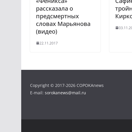
«Феникса»
Сафи
i
рассказала о
трой
предсмертных
Кирко
словах Марьянова
03.11.2
(видео)
22.11.2017
Copyright © 2017-2026 COPOKAnews
E-mail:
sorokanews@mail.ru