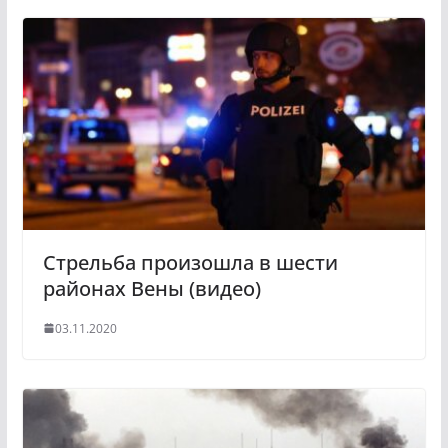
l
r
a
a
s
m
s
n
i
k
i
Стрельба произошла в шести
районах Вены (видео)
03.11.2020