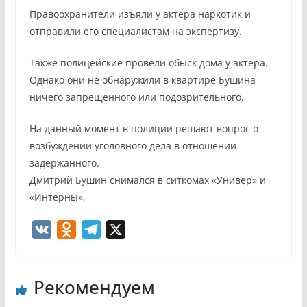
Правоохранители изъяли у актера наркотик и
отправили его специалистам на экспертизу.
Также полицейские провели обыск дома у актера.
Однако они не обнаружили в квартире Бушина
ничего запрещенного или подозрительного.
На данный момент в полиции решают вопрос о
возбуждении уголовного дела в отношении
задержанного.
Дмитрий Бушин снимался в ситкомах «Универ» и
«Интерны».
V
O
T
X
K
d
e
n
l
Рекомендуем
o
e
k
g